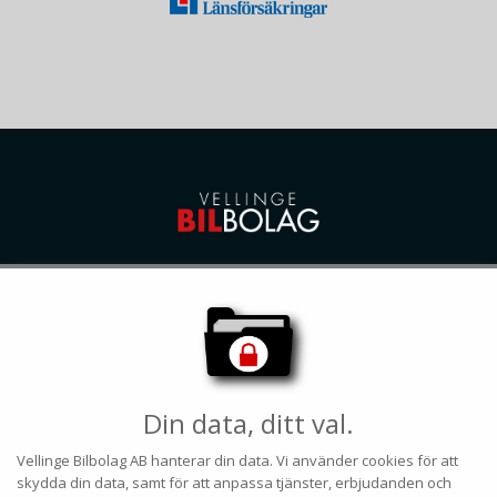
KONTAKTUPPGIFTER
040-412210
kontakt@vellingebilbolag.com
Hitta hit
Din data, ditt val.
ÖPPETTIDER
Vellinge Bilbolag AB
hanterar din data. Vi använder cookies för att
skydda din data, samt för att anpassa tjänster, erbjudanden och
Måndag-Fredag
10.00-18.00